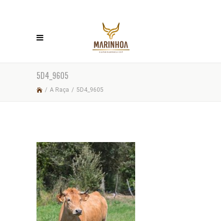
5D4_9605
/
A Raça
/
5D4_9605