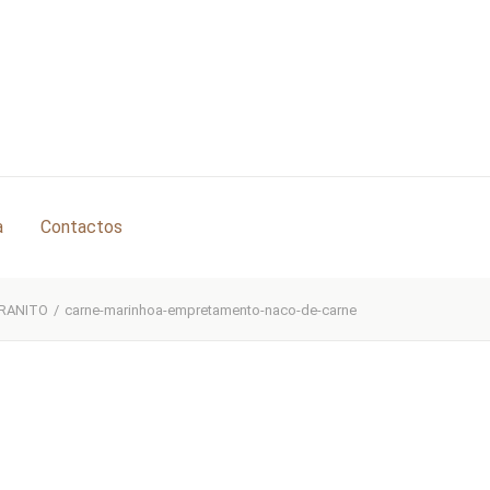
a
Contactos
RANITO
/
carne-marinhoa-empretamento-naco-de-carne