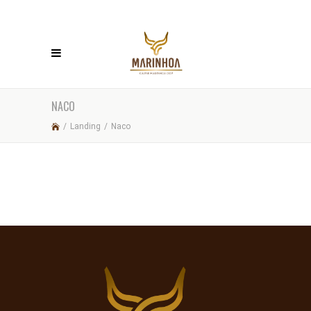
NACO
/
Landing
/
Naco