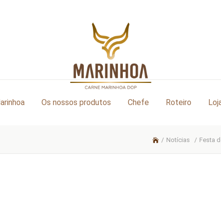
arinhoa
Os nossos produtos
Chefe
Roteiro
Loj
/
Notícias
/
Festa d