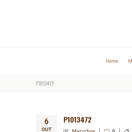
Home
M
P1013472
P1013472
6
OUT
Marinhoa
0