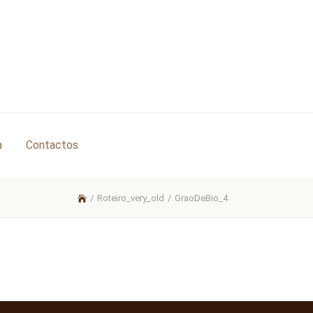
a
Contactos
/
Roteiro_very_old
/
GraoDeBio_4