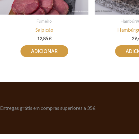
Fumeiro
Hambúrgu
Salpicão
Hambúrgu
12,85
€
29,
ADICIONAR
ADIC
Entregas grátis em compras superiores a 35€