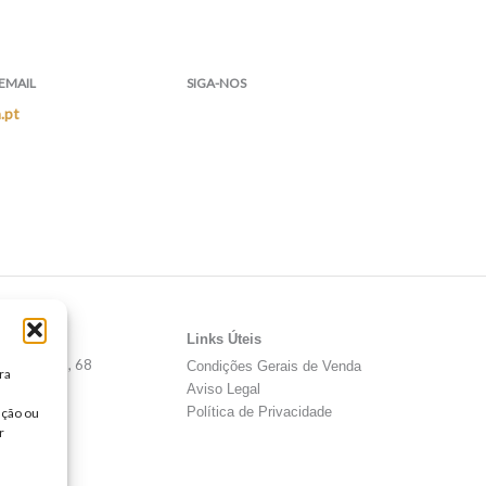
EMAIL
SIGA-NOS
.pt
F
I
Y
a
n
o
c
s
u
e
t
t
b
a
u
o
g
b
o
r
e
k
a
m
Links Úteis
a São João, 68
Condições Gerais de Venda
ra
Aviso Legal
Política de Privacidade
ação ou
r