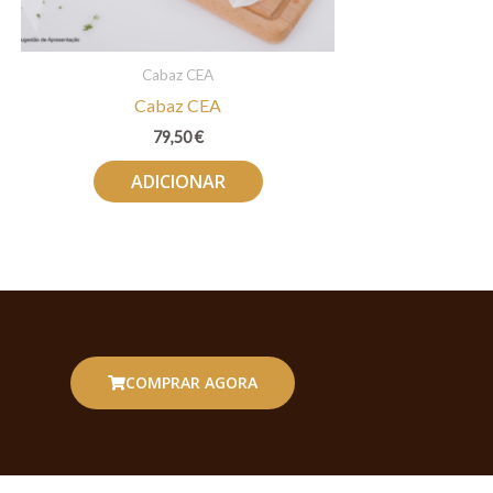
Cabaz CEA
Cabaz CEA
79,50
€
ADICIONAR
COMPRAR AGORA