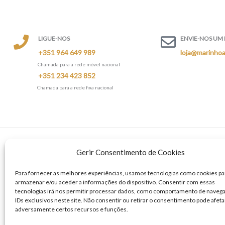
LIGUE-NOS
ENVIE-NOS UM 
+351 964 649 989
loja@marinhoa
Chamada para a rede móvel nacional
+351 234 423 852
Chamada para a rede fixa nacional
Gerir Consentimento de Cookies
Quinta da Medela, Ru
Para fornecer as melhores experiências, usamos tecnologias como cookies pa
Verdemilho
armazenar e/ou aceder a informações do dispositivo. Consentir com essas
tecnologias irá nos permitir processar dados, como comportamento de naveg
3810-455 Aveiro
IDs exclusivos neste site. Não consentir ou retirar o consentimento pode afeta
adversamente certos recursos e funções.