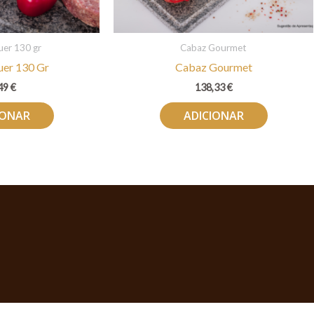
er 130 gr
Cabaz Gourmet
er 130 Gr
Cabaz Gourmet
49
€
138,33
€
IONAR
ADICIONAR