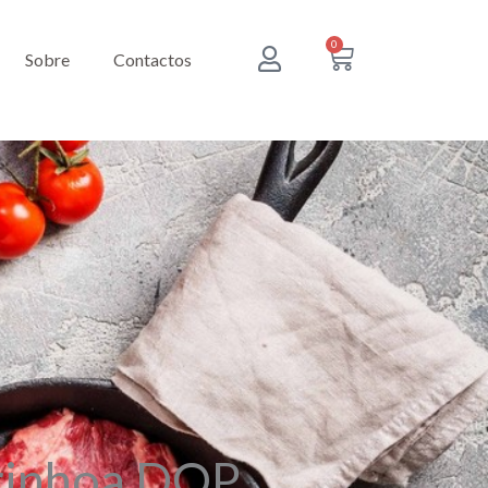
0
Cart
Sobre
Contactos
rinhoa DOP